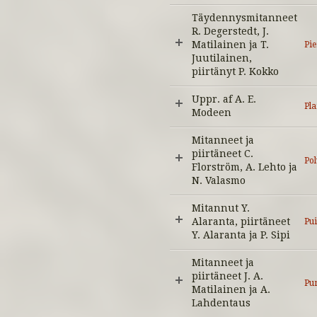
Täydennysmitanneet
R. Degerstedt, J.
Matilainen ja T.
Pi
Juutilainen,
piirtänyt P. Kokko
Uppr. af A. E.
Pl
Modeen
Mitanneet ja
piirtäneet C.
Pol
Florström, A. Lehto ja
N. Valasmo
Mitannut Y.
Alaranta, piirtäneet
Pu
Y. Alaranta ja P. Sipi
Mitanneet ja
piirtäneet J. A.
Pu
Matilainen ja A.
Lahdentaus