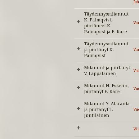
Jo
Täydennysmitannut
K. Palmqvist,
Va
piirtäneet K.
Palmqvist ja E. Kare
Täydennysmitannut
ja piirtänyt K.
Va
Palmqvist
Mitannut ja piirtänyt
Va
V. Lappalainen
Mitannut H. Eskelin,
Vuo
piirtänyt E. Kare
Mitannut Y. Alaranta
ja piirtänyt T.
Vu
Juutilainen
Wi