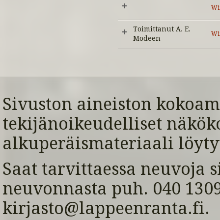
Wi
Toimittanut A. E.
Wii
Modeen
Sivuston aineiston kokoami
tekijänoikeudelliset näkök
alkuperäismateriaali löyty
Saat tarvittaessa neuvoja s
neuvonnasta puh. 040 1309 
kirjasto@lappeenranta.fi.