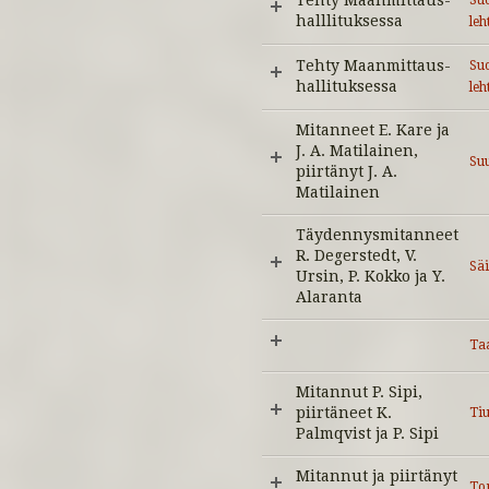
Tehty Maanmittaus-
Suo
halllituksessa
leh
Tehty Maanmittaus-
Suo
hallituksessa
leh
Mitanneet E. Kare ja
J. A. Matilainen,
Su
piirtänyt J. A.
Matilainen
Täydennysmitanneet
R. Degerstedt, V.
Sä
Ursin, P. Kokko ja Y.
Alaranta
Taa
Mitannut P. Sipi,
piirtäneet K.
Tiu
Palmqvist ja P. Sipi
Mitannut ja piirtänyt
To