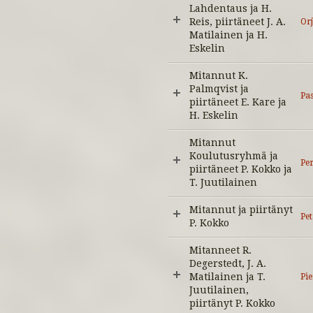
Lahdentaus ja H.
Reis, piirtäneet J. A.
Or
Matilainen ja H.
Eskelin
Mitannut K.
Palmqvist ja
Pas
piirtäneet E. Kare ja
H. Eskelin
Mitannut
Koulutusryhmä ja
Per
piirtäneet P. Kokko ja
T. Juutilainen
Mitannut ja piirtänyt
Pet
P. Kokko
Mitanneet R.
Degerstedt, J. A.
Matilainen ja T.
Pi
Juutilainen,
piirtänyt P. Kokko