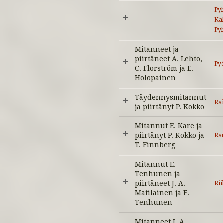
Pyh
Kä
Py
Mitanneet ja
piirtäneet A. Lehto,
Pyö
C. Florström ja E.
Holopainen
Täydennysmitannut
Ra
ja piirtänyt P. Kokko
Mitannut E. Kare ja
piirtänyt P. Kokko ja
Ra
T. Finnberg
Mitannut E.
Tenhunen ja
piirtäneet J. A.
Rii
Matilainen ja E.
Tenhunen
Mitanneet J. A.