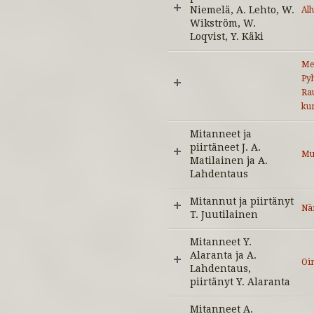
Niemelä, A. Lehto, W.
Al
Wikström, W.
Loqvist, Y. Käki
Met
Py
Ra
ku
Mitanneet ja
piirtäneet J. A.
Mu
Matilainen ja A.
Lahdentaus
Mitannut ja piirtänyt
Nä
T. Juutilainen
Mitanneet Y.
Alaranta ja A.
Oi
Lahdentaus,
piirtänyt Y. Alaranta
Mitanneet A.