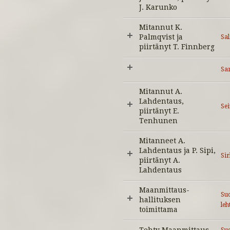
J. Karunko
Mitannut K.
Palmqvist ja
Sa
piirtänyt T. Finnberg
Sar
Mitannut A.
Lahdentaus,
Sei
piirtänyt E.
Tenhunen
Mitanneet A.
Lahdentaus ja P. Sipi,
Sir
piirtänyt A.
Lahdentaus
Maanmittaus-
Suo
hallituksen
leh
toimittama