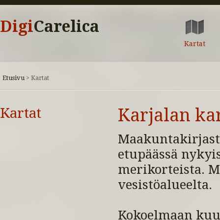
Digi
Carelica
Kartat
Etusivu
>
Kartat
Kartat
Karjalan ka
Maakuntakirjast
etupäässä nykyis
merikorteista. M
vesistöalueelta.
Kokoelmaan kuul