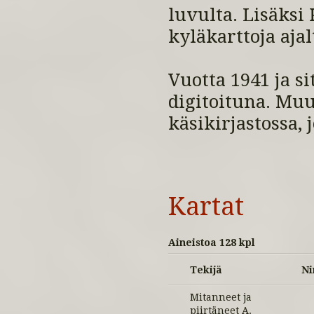
luvulta. Lisäksi
kyläkarttoja aja
Vuotta 1941 ja s
digitoituna. Mu
käsikirjastossa, 
Kartat
Aineistoa 128 kpl
Tekijä
Ni
Mitanneet ja
piirtäneet A.