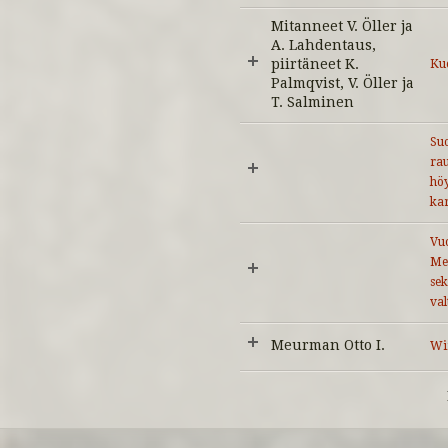
Mitanneet V. Öller ja
A. Lahdentaus,
piirtäneet K.
Ku
Palmqvist, V. Öller ja
T. Salminen
Su
rau
höy
kar
Vuo
Me
sek
va
Meurman Otto I.
Wi