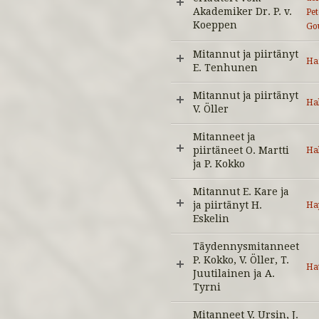
Akademiker Dr. P. v.
Pe
Koeppen
Go
Mitannut ja piirtänyt
Ha
E. Tenhunen
Mitannut ja piirtänyt
Hal
V. Öller
Mitanneet ja
piirtäneet O. Martti
Hal
ja P. Kokko
Mitannut E. Kare ja
ja piirtänyt H.
Ha
Eskelin
Täydennysmitanneet
P. Kokko, V. Öller, T.
Hat
Juutilainen ja A.
Tyrni
Mitanneet V. Ursin, J.