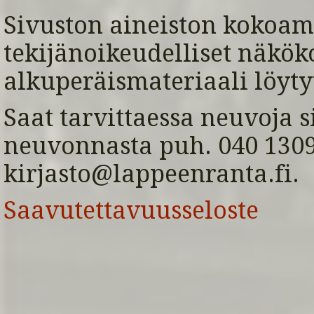
Sivuston aineiston kokoami
tekijänoikeudelliset näkök
alkuperäismateriaali löyty
Saat tarvittaessa neuvoja s
neuvonnasta puh. 040 1309 
kirjasto@lappeenranta.fi.
Saavutettavuusseloste