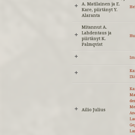
A. Matilainen ja E.
He
Kare, piirtänyt Y.
Alaranta
Mitannut A.
Lahdentaus ja
Hu
piirtänyt K.
Palmqvist
Im
Kar
IX
Kar
Ma
des
Mee
Ailio Julius
Anc
Lad
Ge
La