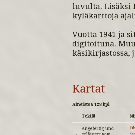
luvulta. Lisäksi
kyläkarttoja aja
Vuotta 1941 ja s
digitoituna. Mu
käsikirjastossa, 
Kartat
Aineistoa 128 kpl
Tekijä
Ni
Angefertig und
Et
erläutert vom
den