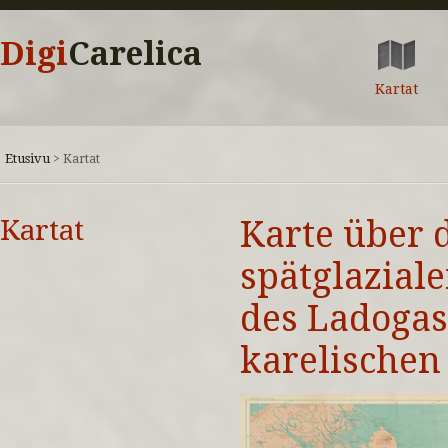
Digi
Carelica
Kartat
Etusivu
>
Kartat
Kartat
Karte über 
spätglazial
des Ladogas
karelischen