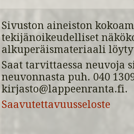
Sivuston aineiston kokoami
tekijänoikeudelliset näkök
alkuperäismateriaali löyty
Saat tarvittaessa neuvoja s
neuvonnasta puh. 040 1309 
kirjasto@lappeenranta.fi.
Saavutettavuusseloste