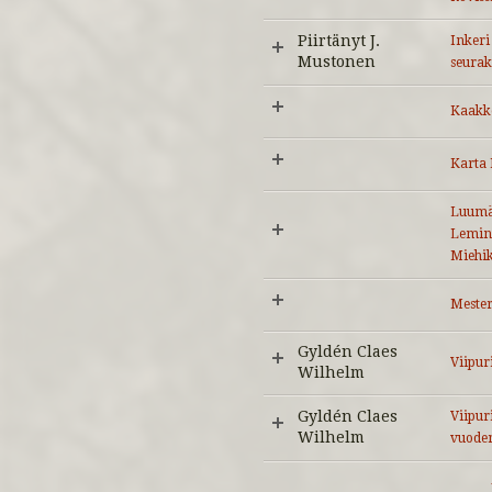
Piirtänyt J.
Inkeri
Mustonen
seurak
Kaakko
Karta 
Luumä
Lemin,
Miehi
Mester
Gyldén Claes
Viipur
Wilhelm
Gyldén Claes
Viipuri
Wilhelm
vuoden