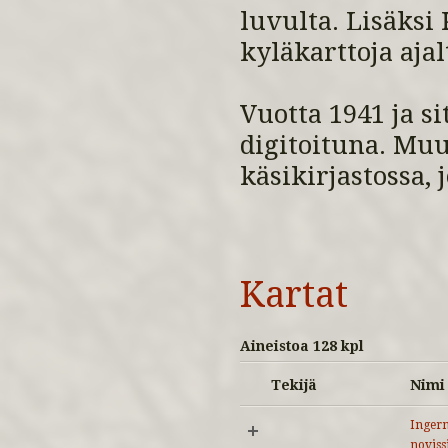
luvulta. Lisäksi
kyläkarttoja aja
Vuotta 1941 ja s
digitoituna. Mu
käsikirjastossa, 
Kartat
Aineistoa 128 kpl
Tekijä
Nimi
Ingerm
noviss