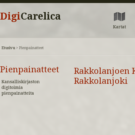
Digi
Carelica
Kartat
Etusivu
>
Pienpainatteet
Pienpainatteet
Rakkolanjoen K
Rakkolanjoki
Kansalliskirjaston
digitoimia
pienpainatteita