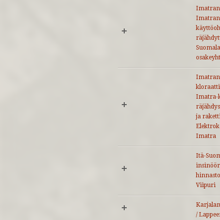
Imatran 
Imatran 
käyttöoh
räjähdyt
Suomala
osakeyht
Imatran
kloraatt
Imatra-k
räjähdys
ja raket
Elektrok
Imatra
Itä-Suom
insinöör
hinnasto 
Viipuri
Karjalan 
/ Lappe