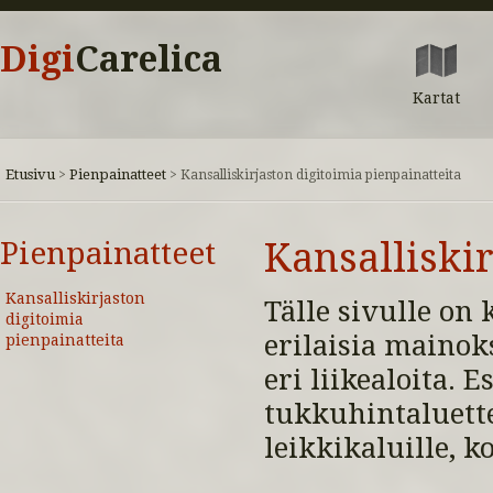
Digi
Carelica
Kartat
Etusivu
Pienpainatteet
>
>
Kansalliskirjaston digitoimia pienpainatteita
Pienpainatteet
Kansalliskir
Kansalliskirjaston
Tälle sivulle on
digitoimia
erilaisia mainok
pienpainatteita
eri liikealoita. 
tukkuhintaluettel
leikkikaluille, k