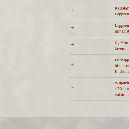
Karjalan
Lappeen
Lappeen
hintalue
Oy Mann
kivennäi
Peltisep
hinnasto
Karhumä
Wiipurin
sähköosa
valaistus