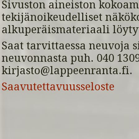
Sivuston aineiston kokoami
tekijänoikeudelliset näkök
alkuperäismateriaali löyty
Saat tarvittaessa neuvoja s
neuvonnasta puh. 040 1309 
kirjasto@lappeenranta.fi.
Saavutettavuusseloste