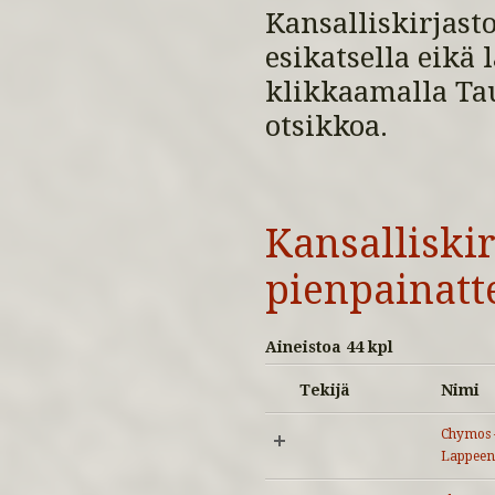
Kansalliskirjasto
esikatsella eikä
klikkaamalla Tau
otsikkoa.
Kansalliskir
pienpainatt
Aineistoa 44 kpl
Tekijä
Nimi
Chymos –
Lappeen