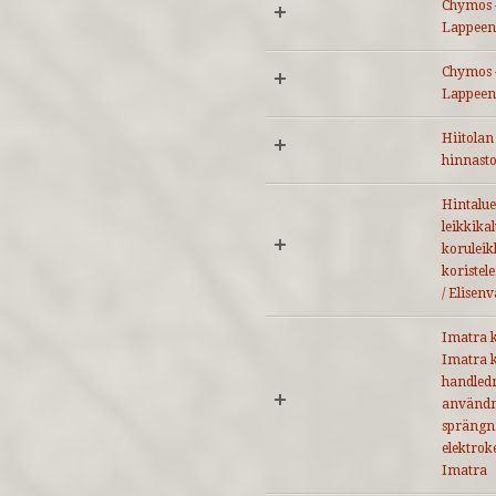
Chymos –
Lappeen
Chymos –
Lappeen
Hiitolan
hinnasto 
Hintaluet
leikkikal
koruleikk
koristel
/ Elisen
Imatra k
Imatra k
handledn
användn
sprängn
elektrok
Imatra