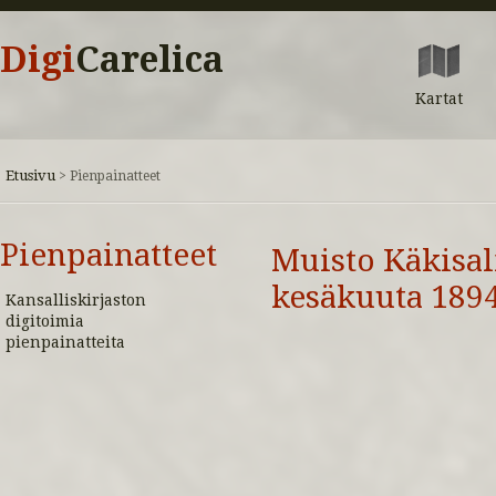
Digi
Carelica
Kartat
Etusivu
>
Pienpainatteet
Pienpainatteet
Muisto Käkisal
kesäkuuta 189
Kansalliskirjaston
digitoimia
pienpainatteita