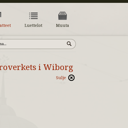
atteet
Luettelot
Muuta
roverkets i Wiborg
Sulje