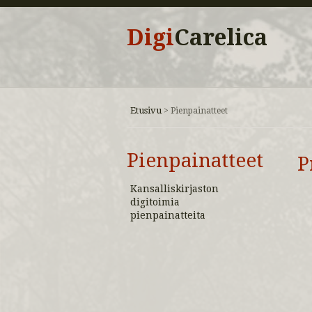
Digi
Carelica
Etusivu
>
Pienpainatteet
Pienpainatteet
P
Kansalliskirjaston
digitoimia
pienpainatteita