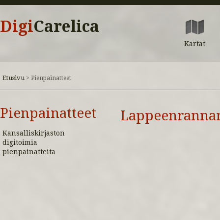
Digi
Carelica
Kartat
Etusivu
>
Pienpainatteet
Pienpainatteet
Lappeenrannan
Kansalliskirjaston
digitoimia
pienpainatteita