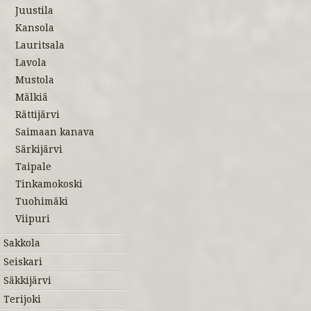
Juustila
Kansola
Lauritsala
Lavola
Mustola
Mälkiä
Rättijärvi
Saimaan kanava
Särkijärvi
Taipale
Tinkamokoski
Tuohimäki
Viipuri
Sakkola
Seiskari
Säkkijärvi
Terijoki