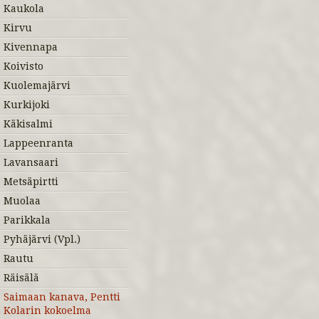
Kaukola
Kirvu
Kivennapa
Koivisto
Kuolemajärvi
Kurkijoki
Käkisalmi
Lappeenranta
Lavansaari
Metsäpirtti
Muolaa
Parikkala
Pyhäjärvi (Vpl.)
Rautu
Räisälä
Saimaan kanava, Pentti
Kolarin kokoelma