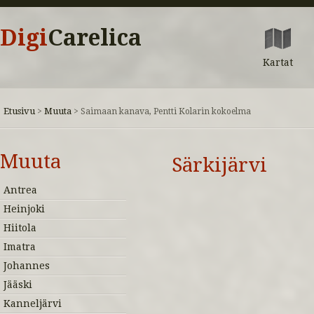
Digi
Carelica
Kartat
Etusivu
Muuta
>
>
Saimaan kanava, Pentti Kolarin kokoelma
Muuta
Särkijärvi
Antrea
Heinjoki
Hiitola
Imatra
Johannes
Jääski
Kanneljärvi