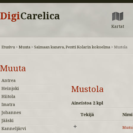
Digi
Carelica
Kartat
Etusivu
Muuta
Saimaan kanava, Pentti Kolarin kokoelma
>
>
>
Mustola
Muuta
Antrea
Mustola
Heinjoki
Hiitola
Aineistoa 2 kpl
Imatra
Johannes
Tekijä
Nimi
Jääski
Musto
Kanneljärvi