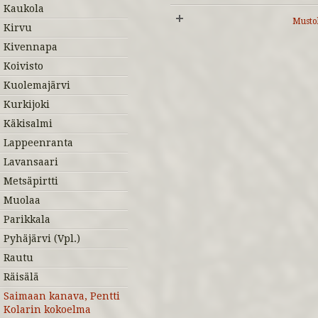
Kaukola
Musto
Kirvu
Kivennapa
Koivisto
Kuolemajärvi
Kurkijoki
Käkisalmi
Lappeenranta
Lavansaari
Metsäpirtti
Muolaa
Parikkala
Pyhäjärvi (Vpl.)
Rautu
Räisälä
Saimaan kanava, Pentti
Kolarin kokoelma