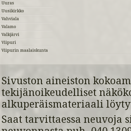
Uuras
Uusikirkko
Vahviala
Valamo
Valkjärvi
Viipuri
Viipurin maalaiskunta
Sivuston aineiston kokoami
tekijänoikeudelliset näkök
alkuperäismateriaali löyty
Saat tarvittaessa neuvoja s