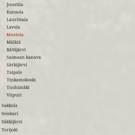
Juustila
Kansola
Lauritsala
Lavola
Mustola
Mälkiä
Rättijärvi
Saimaan kanava
Särkijärvi
Taipale
Tinkamokoski
Tuohimäki
Viipuri
Sakkola
Seiskari
Säkkijärvi
Terijoki