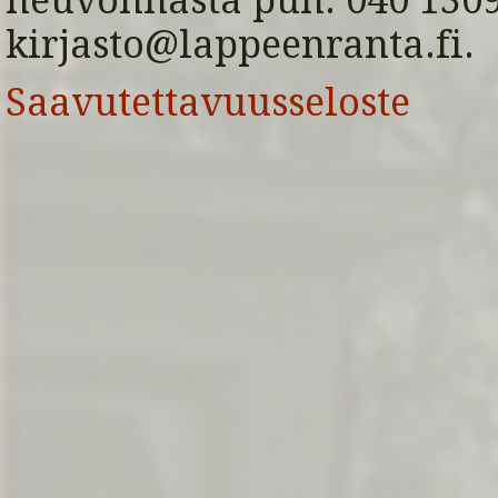
neuvonnasta puh. 040 1309 
kirjasto@lappeenranta.fi.
Saavutettavuusseloste