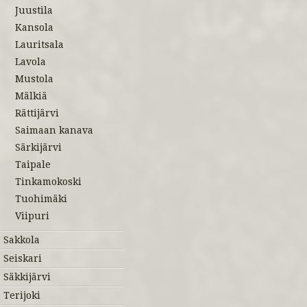
Juustila
Kansola
Lauritsala
Lavola
Mustola
Mälkiä
Rättijärvi
Saimaan kanava
Särkijärvi
Taipale
Tinkamokoski
Tuohimäki
Viipuri
Sakkola
Seiskari
Säkkijärvi
Terijoki