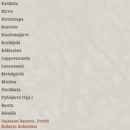
Kaukola
Kirvu
Kivennapa
Koivisto
Kuolemajärvi
Kurkijoki
Käkisalmi
Lappeenranta
Lavansaari
Metsäpirtti
Muolaa
Parikkala
Pyhäjärvi (Vpl.)
Rautu
Räisälä
Saimaan kanava, Pentti
Kolarin kokoelma