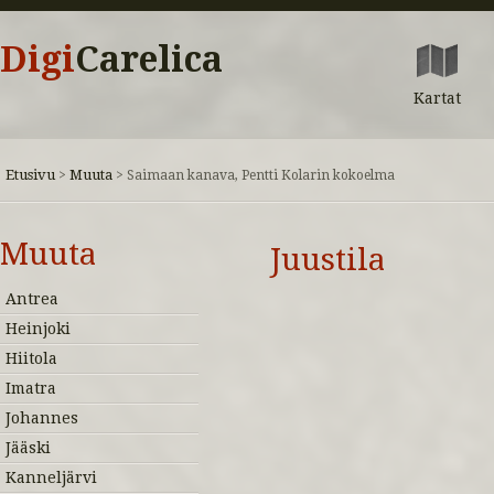
Digi
Carelica
Kartat
Etusivu
Muuta
>
>
Saimaan kanava, Pentti Kolarin kokoelma
Muuta
Juustila
Antrea
Heinjoki
Hiitola
Imatra
Johannes
Jääski
Kanneljärvi