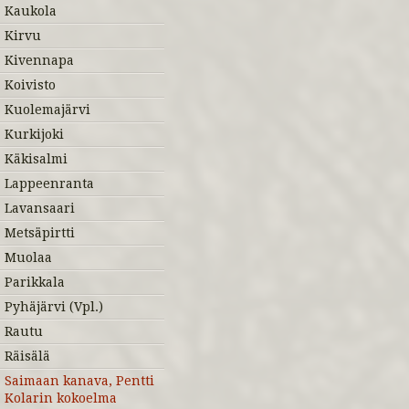
Kaukola
Kirvu
Kivennapa
Koivisto
Kuolemajärvi
Kurkijoki
Käkisalmi
Lappeenranta
Lavansaari
Metsäpirtti
Muolaa
Parikkala
Pyhäjärvi (Vpl.)
Rautu
Räisälä
Saimaan kanava, Pentti
Kolarin kokoelma