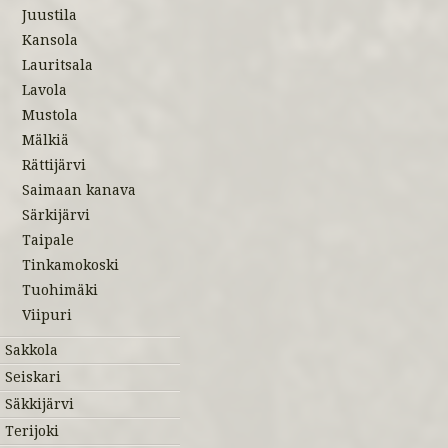
Juustila
Kansola
Lauritsala
Lavola
Mustola
Mälkiä
Rättijärvi
Saimaan kanava
Särkijärvi
Taipale
Tinkamokoski
Tuohimäki
Viipuri
Sakkola
Seiskari
Säkkijärvi
Terijoki