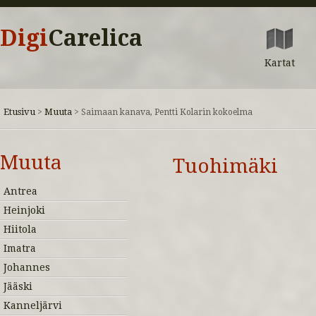
Digi
Carelica
Kartat
Etusivu
Muuta
>
>
Saimaan kanava, Pentti Kolarin kokoelma
Muuta
Tuohimäki
Antrea
Heinjoki
Hiitola
Imatra
Johannes
Jääski
Kanneljärvi