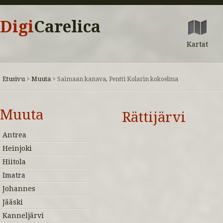
Digi
Carelica
Kartat
Etusivu
Muuta
>
>
Saimaan kanava, Pentti Kolarin kokoelma
Muuta
Rättijärvi
Antrea
Heinjoki
Hiitola
Imatra
Johannes
Jääski
Kanneljärvi