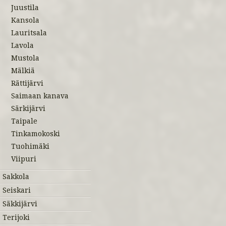
Juustila
Kansola
Lauritsala
Lavola
Mustola
Mälkiä
Rättijärvi
Saimaan kanava
Särkijärvi
Taipale
Tinkamokoski
Tuohimäki
Viipuri
Sakkola
Seiskari
Säkkijärvi
Terijoki