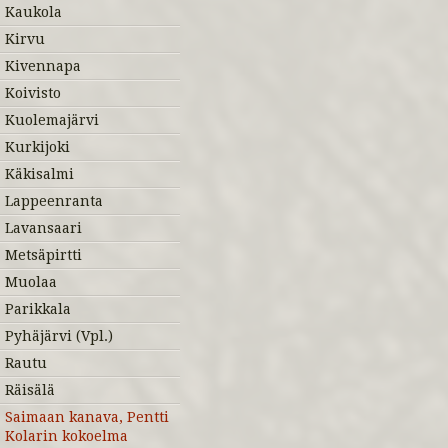
Kaukola
Kirvu
Kivennapa
Koivisto
Kuolemajärvi
Kurkijoki
Käkisalmi
Lappeenranta
Lavansaari
Metsäpirtti
Muolaa
Parikkala
Pyhäjärvi (Vpl.)
Rautu
Räisälä
Saimaan kanava, Pentti
Kolarin kokoelma