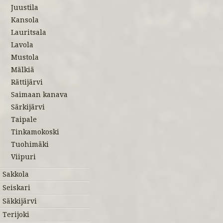
Juustila
Kansola
Lauritsala
Lavola
Mustola
Mälkiä
Rättijärvi
Saimaan kanava
Särkijärvi
Taipale
Tinkamokoski
Tuohimäki
Viipuri
Sakkola
Seiskari
Säkkijärvi
Terijoki