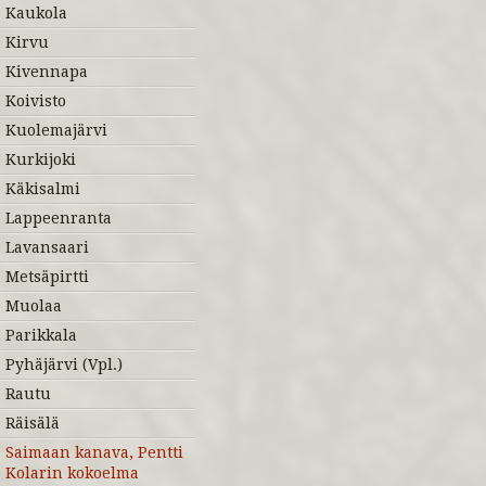
Kaukola
Kirvu
Kivennapa
Koivisto
Kuolemajärvi
Kurkijoki
Käkisalmi
Lappeenranta
Lavansaari
Metsäpirtti
Muolaa
Parikkala
Pyhäjärvi (Vpl.)
Rautu
Räisälä
Saimaan kanava, Pentti
Kolarin kokoelma