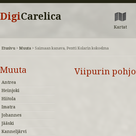
Digi
Carelica
Kartat
Etusivu
Muuta
>
>
Saimaan kanava, Pentti Kolarin kokoelma
Muuta
Viipurin pohj
Antrea
Heinjoki
Hiitola
Imatra
Johannes
Jääski
Kanneljärvi