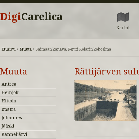
Digi
Carelica
Kartat
Etusivu
Muuta
>
>
Saimaan kanava, Pentti Kolarin kokoelma
Muuta
Rättijärven sul
Antrea
Heinjoki
Hiitola
Imatra
Johannes
Jääski
Kanneljärvi