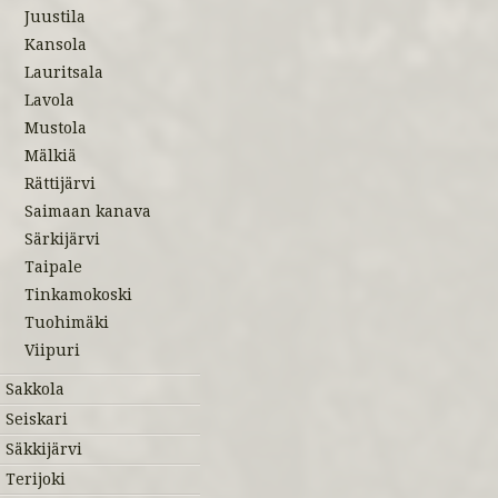
Juustila
Kansola
Lauritsala
Lavola
Mustola
Mälkiä
Rättijärvi
Saimaan kanava
Särkijärvi
Taipale
Tinkamokoski
Tuohimäki
Viipuri
Sakkola
Seiskari
Säkkijärvi
Terijoki