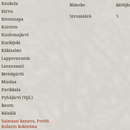
Kaukola
Nimeke
Rättij
Kirvu
Sivumäärä
5
Kivennapa
Koivisto
Kuolemajärvi
Kurkijoki
Käkisalmi
Lappeenranta
Lavansaari
Metsäpirtti
Muolaa
Parikkala
Pyhäjärvi (Vpl.)
Rautu
Räisälä
Saimaan kanava, Pentti
Kolarin kokoelma