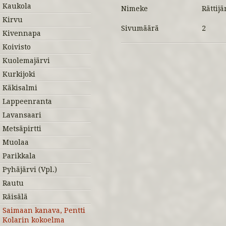
Kaukola
Nimeke
Rättijä
Kirvu
Sivumäärä
2
Kivennapa
Koivisto
Kuolemajärvi
Kurkijoki
Käkisalmi
Lappeenranta
Lavansaari
Metsäpirtti
Muolaa
Parikkala
Pyhäjärvi (Vpl.)
Rautu
Räisälä
Saimaan kanava, Pentti
Kolarin kokoelma