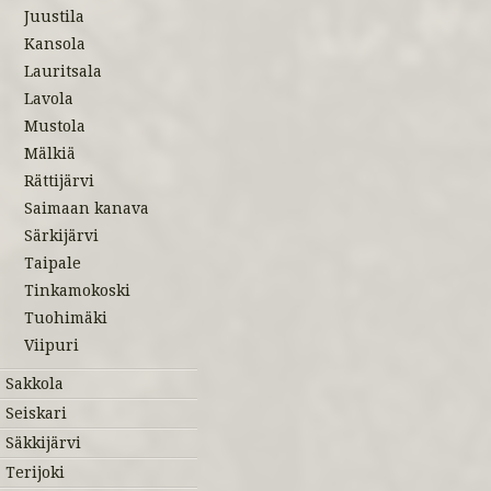
Juustila
Kansola
Lauritsala
Lavola
Mustola
Mälkiä
Rättijärvi
Saimaan kanava
Särkijärvi
Taipale
Tinkamokoski
Tuohimäki
Viipuri
Sakkola
Seiskari
Säkkijärvi
Terijoki