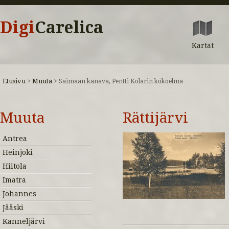
Digi
Carelica
Kartat
Etusivu
Muuta
>
>
Saimaan kanava, Pentti Kolarin kokoelma
Muuta
Rättijärvi
Antrea
Heinjoki
Hiitola
Imatra
Johannes
Jääski
Kanneljärvi