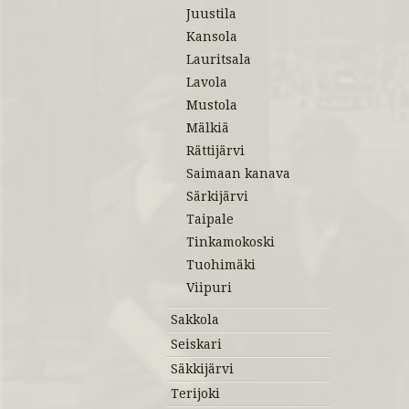
Juustila
Kansola
Lauritsala
Lavola
Mustola
Mälkiä
Rättijärvi
Saimaan kanava
Särkijärvi
Taipale
Tinkamokoski
Tuohimäki
Viipuri
Sakkola
Seiskari
Säkkijärvi
Terijoki