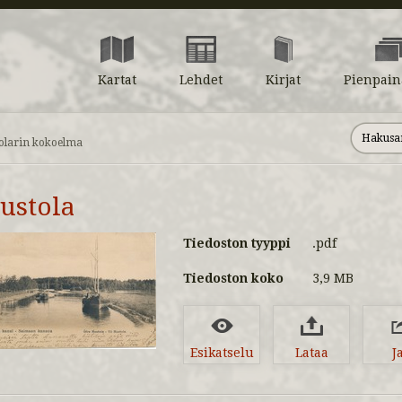
Kartat
Lehdet
Kirjat
Pienpain
olarin kokoelma
ustola
Tiedoston tyyppi
.pdf
Tiedoston koko
3,9 MB
Esikatselu
Lataa
J