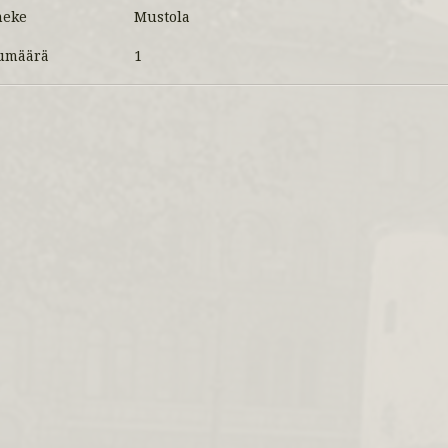
meke
Mustola
umäärä
1