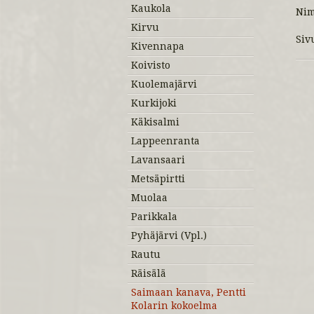
Kaukola
Ni
Kirvu
Siv
Kivennapa
Koivisto
Kuolemajärvi
Kurkijoki
Käkisalmi
Lappeenranta
Lavansaari
Metsäpirtti
Muolaa
Parikkala
Pyhäjärvi (Vpl.)
Rautu
Räisälä
Saimaan kanava, Pentti
Kolarin kokoelma