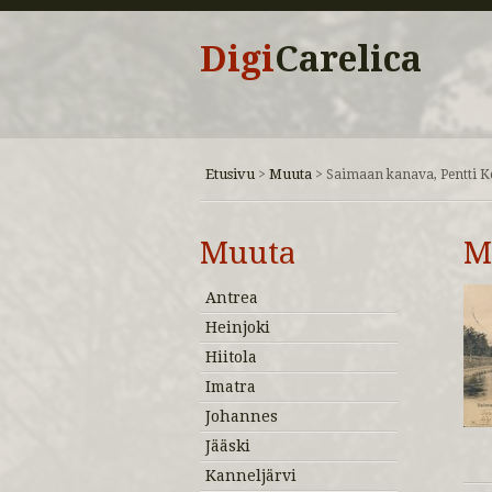
Digi
Carelica
Etusivu
Muuta
>
>
Saimaan kanava, Pentti K
Muuta
M
Antrea
Heinjoki
Hiitola
Imatra
Johannes
Jääski
Kanneljärvi