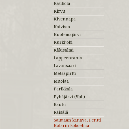
Kaukola
Kirvu
Kivennapa
Koivisto
Kuolemajärvi
Kurkijoki
Käkisalmi
Lappeenranta
Lavansaari
Metsäpirtti
Muolaa
Parikkala
Pyhäjärvi (Vpl.)
Rautu
Räisälä
Saimaan kanava, Pentti
Kolarin kokoelma