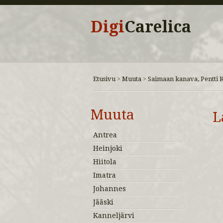
Digi
Carelica
Etusivu
Muuta
Saimaan kanava, Pentti 
>
>
Muuta
L
Antrea
Heinjoki
Hiitola
Imatra
Johannes
Jääski
Kanneljärvi