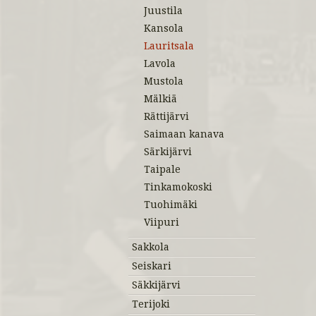
Juustila
Kansola
Lauritsala
Lavola
Mustola
Mälkiä
Rättijärvi
Saimaan kanava
Särkijärvi
Taipale
Tinkamokoski
Tuohimäki
Viipuri
Sakkola
Seiskari
Säkkijärvi
Terijoki