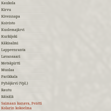
Kaukola
Kirvu
Kivennapa
Koivisto
Kuolemajärvi
Kurkijoki
Käkisalmi
Lappeenranta
Lavansaari
Metsäpirtti
Muolaa
Parikkala
Pyhäjärvi (Vpl.)
Rautu
Räisälä
Saimaan kanava, Pentti
Kolarin kokoelma