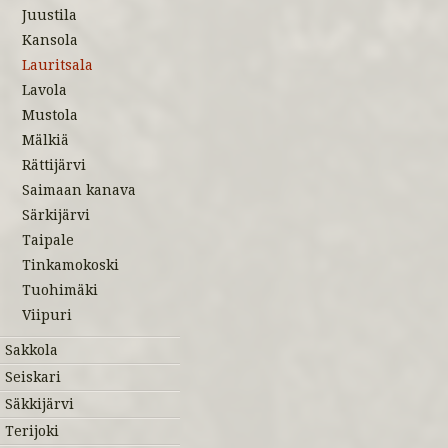
Juustila
Kansola
Lauritsala
Lavola
Mustola
Mälkiä
Rättijärvi
Saimaan kanava
Särkijärvi
Taipale
Tinkamokoski
Tuohimäki
Viipuri
Sakkola
Seiskari
Säkkijärvi
Terijoki