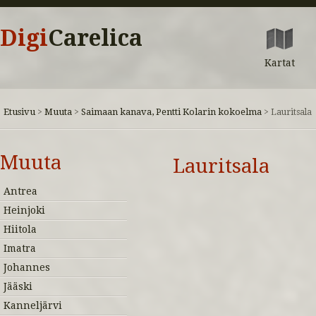
Digi
Carelica
Kartat
Etusivu
Muuta
Saimaan kanava, Pentti Kolarin kokoelma
>
>
>
Lauritsala
Muuta
Lauritsala
Antrea
Heinjoki
Hiitola
Imatra
Johannes
Jääski
Kanneljärvi