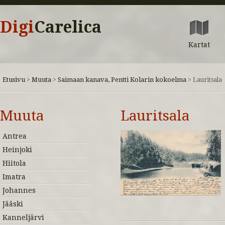
Digi
Carelica
Kartat
Etusivu
Muuta
Saimaan kanava, Pentti Kolarin kokoelma
>
>
>
Lauritsala
Muuta
Lauritsala
Antrea
Heinjoki
Hiitola
Imatra
Johannes
Jääski
Kanneljärvi