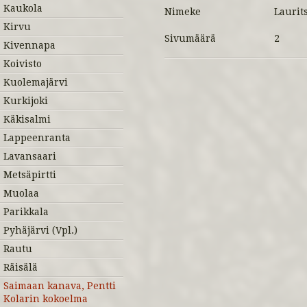
Kaukola
Nimeke
Laurit
Kirvu
Sivumäärä
2
Kivennapa
Koivisto
Kuolemajärvi
Kurkijoki
Käkisalmi
Lappeenranta
Lavansaari
Metsäpirtti
Muolaa
Parikkala
Pyhäjärvi (Vpl.)
Rautu
Räisälä
Saimaan kanava, Pentti
Kolarin kokoelma