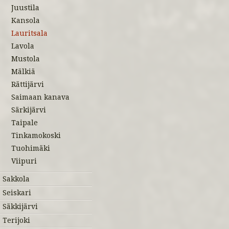
Juustila
Kansola
Lauritsala
Lavola
Mustola
Mälkiä
Rättijärvi
Saimaan kanava
Särkijärvi
Taipale
Tinkamokoski
Tuohimäki
Viipuri
Sakkola
Seiskari
Säkkijärvi
Terijoki