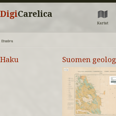
Digi
Carelica
Kartat
Etusivu
Haku
Suomen geologi