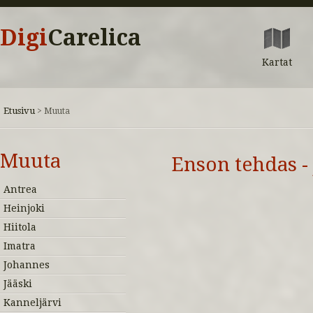
Digi
Carelica
Kartat
Etusivu
>
Muuta
Muuta
Enson tehdas - 
Antrea
Heinjoki
Hiitola
Imatra
Johannes
Jääski
Kanneljärvi