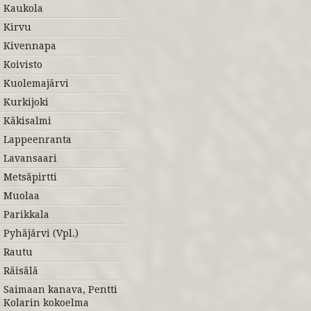
Kaukola
Kirvu
Kivennapa
Koivisto
Kuolemajärvi
Kurkijoki
Käkisalmi
Lappeenranta
Lavansaari
Metsäpirtti
Muolaa
Parikkala
Pyhäjärvi (Vpl.)
Rautu
Räisälä
Saimaan kanava, Pentti
Kolarin kokoelma