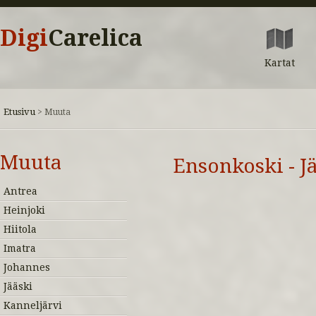
Digi
Carelica
Kartat
Etusivu
>
Muuta
Muuta
Ensonkoski - J
Antrea
Heinjoki
Hiitola
Imatra
Johannes
Jääski
Kanneljärvi