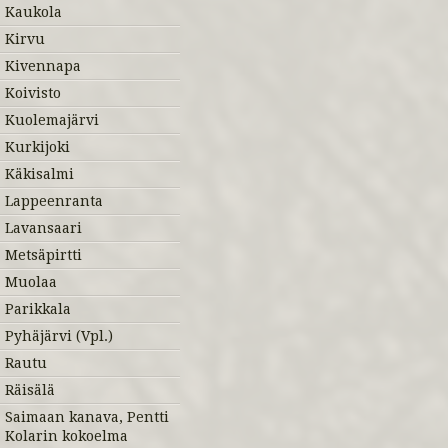
Kaukola
Kirvu
Kivennapa
Koivisto
Kuolemajärvi
Kurkijoki
Käkisalmi
Lappeenranta
Lavansaari
Metsäpirtti
Muolaa
Parikkala
Pyhäjärvi (Vpl.)
Rautu
Räisälä
Saimaan kanava, Pentti
Kolarin kokoelma