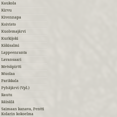
Kaukola
Kirvu
Kivennapa
Koivisto
Kuolemajärvi
Kurkijoki
Käkisalmi
Lappeenranta
Lavansaari
Metsäpirtti
Muolaa
Parikkala
Pyhäjärvi (Vpl.)
Rautu
Räisälä
Saimaan kanava, Pentti
Kolarin kokoelma