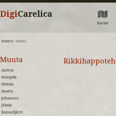
Digi
Carelica
Kartat
Etusivu
>
Muuta
Muuta
Rikkihappoteh
Antrea
Heinjoki
Hiitola
Imatra
Johannes
Jääski
Kanneljärvi