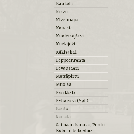
Kaukola
Kirvu
Kivennapa
Koivisto
Kuolemajärvi
Kurkijoki
Käkisalmi
Lappeenranta
Lavansaari
Metsäpirtti
Muolaa
Parikkala
Pyhäjärvi (Vpl.)
Rautu
Räisälä
Saimaan kanava, Pentti
Kolarin kokoelma