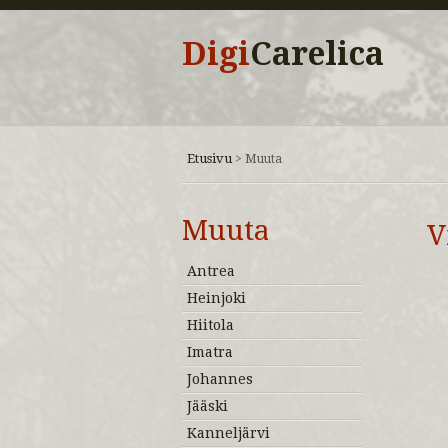
Digi
Carelica
Etusivu
>
Muuta
Muuta
V
Antrea
Heinjoki
Hiitola
Imatra
Johannes
Jääski
Kanneljärvi