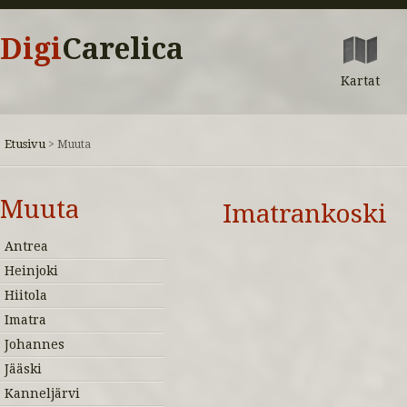
Digi
Carelica
Kartat
Etusivu
>
Muuta
Muuta
Imatrankoski
Antrea
Heinjoki
Hiitola
Imatra
Johannes
Jääski
Kanneljärvi