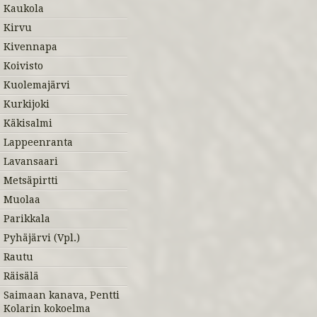
Kaukola
Kirvu
Kivennapa
Koivisto
Kuolemajärvi
Kurkijoki
Käkisalmi
Lappeenranta
Lavansaari
Metsäpirtti
Muolaa
Parikkala
Pyhäjärvi (Vpl.)
Rautu
Räisälä
Saimaan kanava, Pentti
Kolarin kokoelma