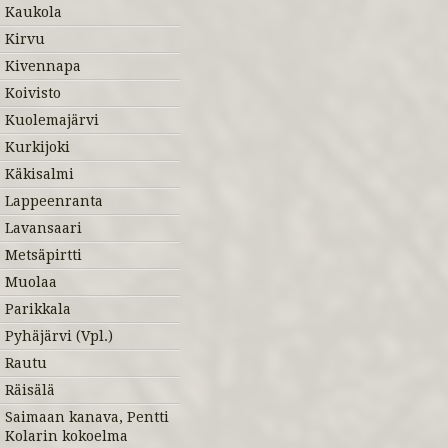
Kaukola
Kirvu
Kivennapa
Koivisto
Kuolemajärvi
Kurkijoki
Käkisalmi
Lappeenranta
Lavansaari
Metsäpirtti
Muolaa
Parikkala
Pyhäjärvi (Vpl.)
Rautu
Räisälä
Saimaan kanava, Pentti
Kolarin kokoelma