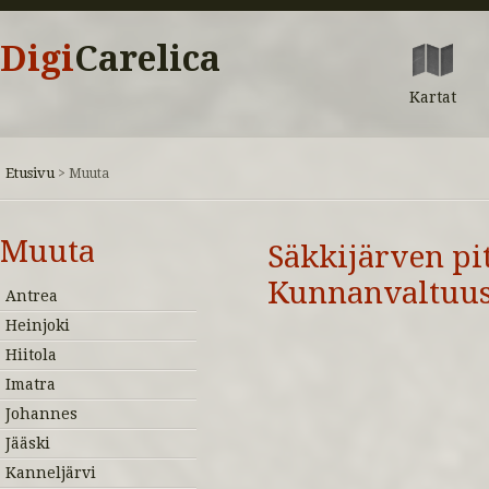
Digi
Carelica
Kartat
Etusivu
>
Muuta
Muuta
Säkkijärven pi
Kunnanvaltuust
Antrea
Heinjoki
Hiitola
Imatra
Johannes
Jääski
Kanneljärvi