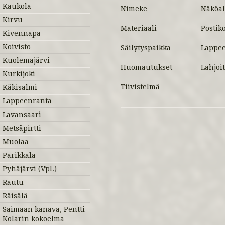
Kaukola
Nimeke
Näköal
Kirvu
Materiaali
Postiko
Kivennapa
Koivisto
Säilytyspaikka
Lappee
Kuolemajärvi
Huomautukset
Lahjoit
Kurkijoki
Tiivistelmä
Käkisalmi
Lappeenranta
Lavansaari
Metsäpirtti
Muolaa
Parikkala
Pyhäjärvi (Vpl.)
Rautu
Räisälä
Saimaan kanava, Pentti
Kolarin kokoelma