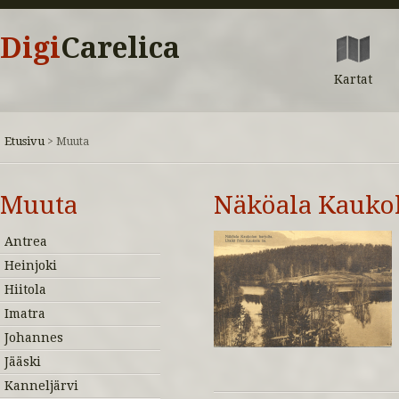
Digi
Carelica
Kartat
Etusivu
>
Muuta
Muuta
Näköala Kaukol
Antrea
Heinjoki
Hiitola
Imatra
Johannes
Jääski
Kanneljärvi