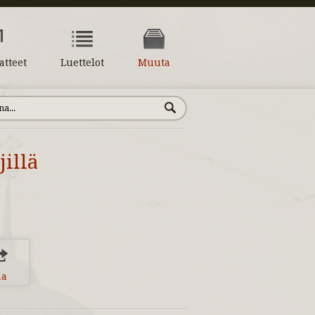
atteet
Luettelot
Muuta
illä
aa