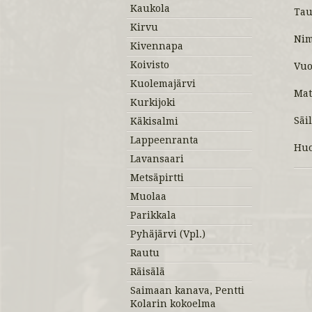
Kaukola
Tau
Kirvu
Ni
Kivennapa
Koivisto
Vuo
Kuolemajärvi
Mat
Kurkijoki
Säi
Käkisalmi
Lappeenranta
Huo
Lavansaari
Metsäpirtti
Muolaa
Parikkala
Pyhäjärvi (Vpl.)
Rautu
Räisälä
Saimaan kanava, Pentti
Kolarin kokoelma