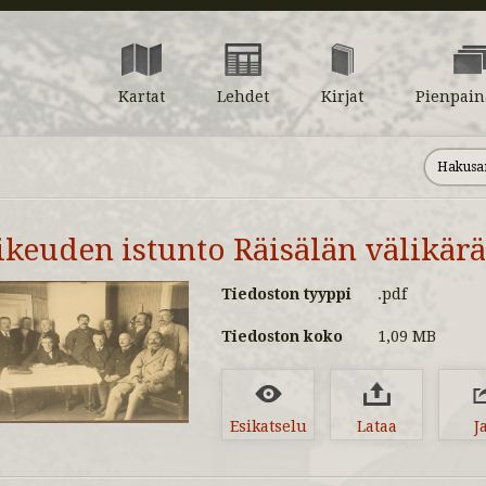
Kartat
Lehdet
Kirjat
Pienpain
ikeuden istunto Räisälän välikäräj
Tiedoston tyyppi
.pdf
Tiedoston koko
1,09 MB
Esikatselu
Lataa
J