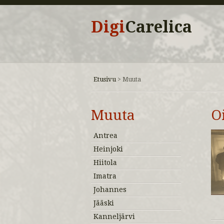
Digi
Carelica
Etusivu
>
Muuta
Muuta
O
Antrea
Heinjoki
Hiitola
Imatra
Johannes
Jääski
Kanneljärvi