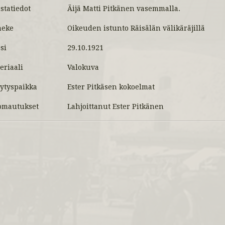
statiedot
Äijä Matti Pitkänen vasemmalla.
meke
Oikeuden istunto Räisälän välikäräjillä
si
29.10.1921
eriaali
Valokuva
lytyspaikka
Ester Pitkäsen kokoelmat
mautukset
Lahjoittanut Ester Pitkänen