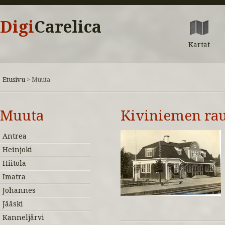
Digi
Carelica
Kartat
Etusivu
>
Muuta
Muuta
Kiviniemen rau
Antrea
Heinjoki
Hiitola
Imatra
Johannes
Jääski
Kanneljärvi