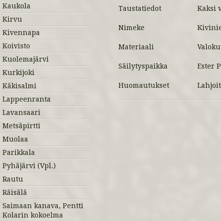
Kaukola
Taustatiedot
Kaksi 
Kirvu
Nimeke
Kivini
Kivennapa
Koivisto
Materiaali
Valoku
Kuolemajärvi
Säilytyspaikka
Ester 
Kurkijoki
Huomautukset
Lahjoi
Käkisalmi
Lappeenranta
Lavansaari
Metsäpirtti
Muolaa
Parikkala
Pyhäjärvi (Vpl.)
Rautu
Räisälä
Saimaan kanava, Pentti
Kolarin kokoelma