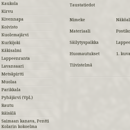
Kaukola
Taustatiedot
Kirvu
Kivennapa
Nimeke
Näköal
Koivisto
Materiaali
Postiko
Kuolemajärvi
Säilytyspaikka
Lappee
Kurkijoki
Käkisalmi
Huomautukset
1. kuva
Lappeenranta
Tiivistelmä
Lavansaari
Metsäpirtti
Muolaa
Parikkala
Pyhäjärvi (Vpl.)
Rautu
Räisälä
Saimaan kanava, Pentti
Kolarin kokoelma