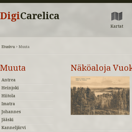
Digi
Carelica
Kartat
Etusivu
>
Muuta
Muuta
Näköaloja Vuok
Antrea
Heinjoki
Hiitola
Imatra
Johannes
Jääski
Kanneljärvi