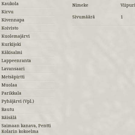
Kaukola
Nimeke
Viipur
Kirvu
Sivumäärä
1
Kivennapa
Koivisto
Kuolemajärvi
Kurkijoki
Käkisalmi
Lappeenranta
Lavansaari
Metsäpirtti
Muolaa
Parikkala
Pyhäjärvi (Vpl.)
Rautu
Räisälä
Saimaan kanava, Pentti
Kolarin kokoelma