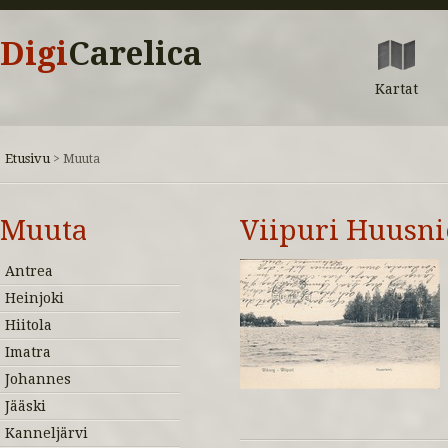
Digi
Carelica
Kartat
Etusivu
>
Muuta
Muuta
Viipuri Huusn
Antrea
Heinjoki
Hiitola
Imatra
Johannes
Jääski
Kanneljärvi