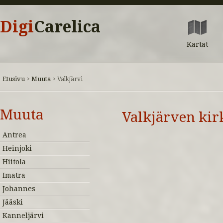
Digi
Carelica
Kartat
Etusivu
Muuta
>
>
Valkjärvi
Muuta
Valkjärven ki
Antrea
Heinjoki
Hiitola
Imatra
Johannes
Jääski
Kanneljärvi