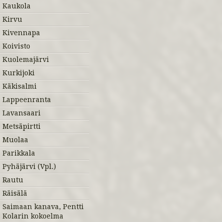
Kaukola
Kirvu
Kivennapa
Koivisto
Kuolemajärvi
Kurkijoki
Käkisalmi
Lappeenranta
Lavansaari
Metsäpirtti
Muolaa
Parikkala
Pyhäjärvi (Vpl.)
Rautu
Räisälä
Saimaan kanava, Pentti
Kolarin kokoelma