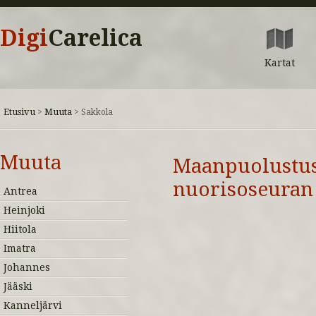
Digi
Carelica
Kartat
Etusivu
Muuta
>
>
Sakkola
Muuta
Maanpuolustus
nuorisoseuran 
Antrea
Heinjoki
Hiitola
Imatra
Johannes
Jääski
Kanneljärvi