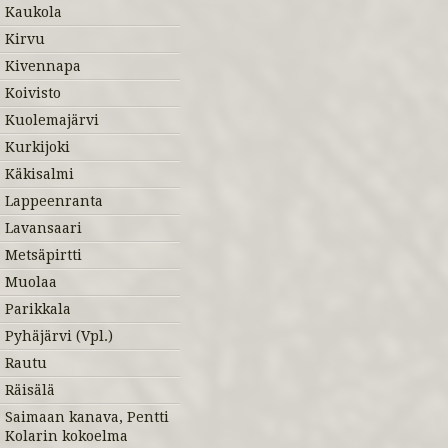
Kaukola
Kirvu
Kivennapa
Koivisto
Kuolemajärvi
Kurkijoki
Käkisalmi
Lappeenranta
Lavansaari
Metsäpirtti
Muolaa
Parikkala
Pyhäjärvi (Vpl.)
Rautu
Räisälä
Saimaan kanava, Pentti
Kolarin kokoelma