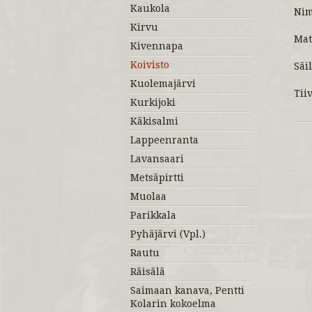
Kaukola
Ni
Kirvu
Mat
Kivennapa
Koivisto
Säi
Kuolemajärvi
Tii
Kurkijoki
Käkisalmi
Lappeenranta
Lavansaari
Metsäpirtti
Muolaa
Parikkala
Pyhäjärvi (Vpl.)
Rautu
Räisälä
Saimaan kanava, Pentti
Kolarin kokoelma