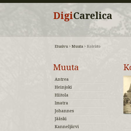
Digi
Carelica
Etusivu
Muuta
>
>
Koivisto
Muuta
K
Antrea
Heinjoki
Hiitola
Imatra
Johannes
Jääski
Kanneljärvi