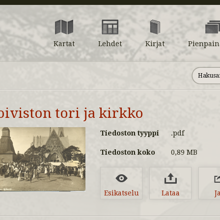
Kartat
Lehdet
Kirjat
Pienpain
oiviston tori ja kirkko
Tiedoston tyyppi
.pdf
Tiedoston koko
0,89 MB
Esikatselu
Lataa
J