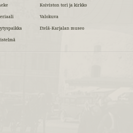
meke
Koiviston tori ja kirkko
eriaali
Valokuva
lytyspaikka
Etelä-Karjalan museo
vistelmä