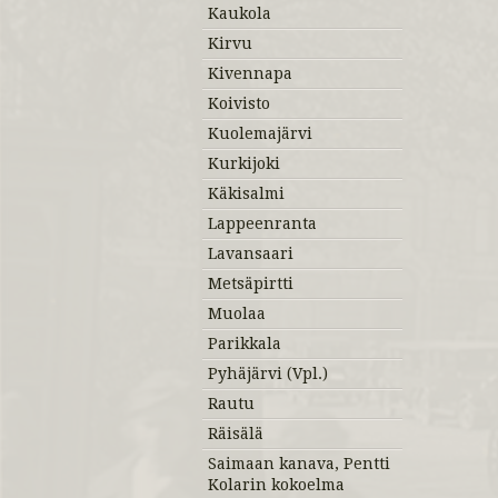
Kaukola
Kirvu
Kivennapa
Koivisto
Kuolemajärvi
Kurkijoki
Käkisalmi
Lappeenranta
Lavansaari
Metsäpirtti
Muolaa
Parikkala
Pyhäjärvi (Vpl.)
Rautu
Räisälä
Saimaan kanava, Pentti
Kolarin kokoelma