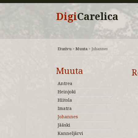
Digi
Carelica
Etusivu
Muuta
>
>
Johannes
Muuta
R
Antrea
Heinjoki
Hiitola
Imatra
Johannes
Jääski
Kanneljärvi