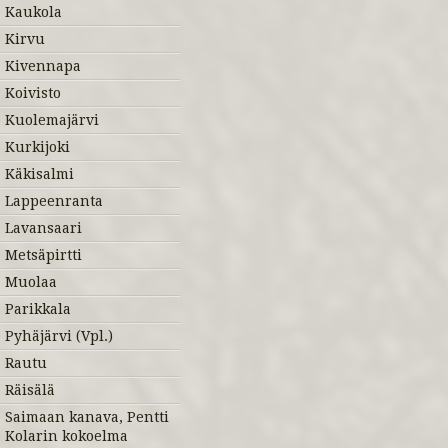
Kaukola
Kirvu
Kivennapa
Koivisto
Kuolemajärvi
Kurkijoki
Käkisalmi
Lappeenranta
Lavansaari
Metsäpirtti
Muolaa
Parikkala
Pyhäjärvi (Vpl.)
Rautu
Räisälä
Saimaan kanava, Pentti
Kolarin kokoelma