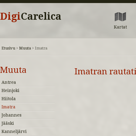
Digi
Carelica
Kartat
Etusivu
Muuta
>
>
Imatra
Muuta
Imatran rauta
Antrea
Heinjoki
Hiitola
Imatra
Johannes
Jääski
Kanneljärvi