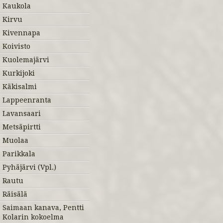
Kaukola
Kirvu
Kivennapa
Koivisto
Kuolemajärvi
Kurkijoki
Käkisalmi
Lappeenranta
Lavansaari
Metsäpirtti
Muolaa
Parikkala
Pyhäjärvi (Vpl.)
Rautu
Räisälä
Saimaan kanava, Pentti
Kolarin kokoelma