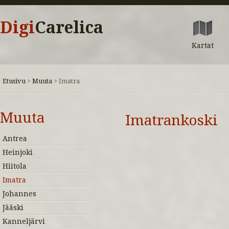
Digi
Carelica
Kartat
Etusivu
Muuta
>
>
Imatra
Muuta
Imatrankoski
Antrea
Heinjoki
Hiitola
Imatra
Johannes
Jääski
Kanneljärvi