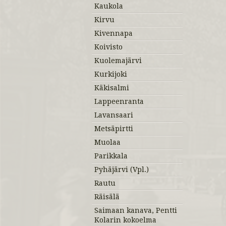
Kaukola
Kirvu
Kivennapa
Koivisto
Kuolemajärvi
Kurkijoki
Käkisalmi
Lappeenranta
Lavansaari
Metsäpirtti
Muolaa
Parikkala
Pyhäjärvi (Vpl.)
Rautu
Räisälä
Saimaan kanava, Pentti
Kolarin kokoelma