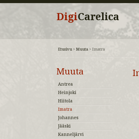
Digi
Carelica
Etusivu
Muuta
>
>
Imatra
Muuta
I
Antrea
Heinjoki
Hiitola
Imatra
Johannes
Jääski
Kanneljärvi