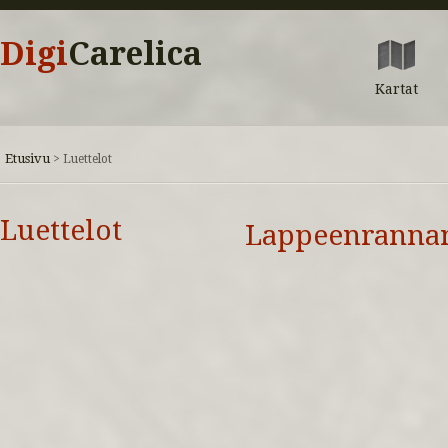
Digi
Carelica
Kartat
Etusivu
>
Luettelot
Luettelot
Lappeenrannan 