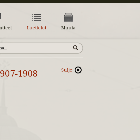
atteet
Luettelot
Muuta
Sulje
1907-1908