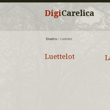
Digi
Carelica
Etusivu
>
Luettelot
Luettelot
L