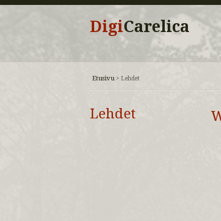
Digi
Carelica
Etusivu
>
Lehdet
Lehdet
W