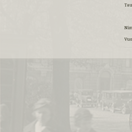
Tau
Ni
Vuo