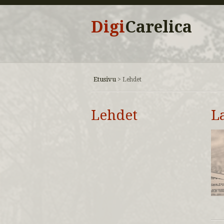
Digi
Carelica
Etusivu
>
Lehdet
Lehdet
L