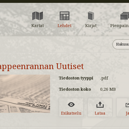
Kartat
Lehdet
Kirjat
Pienpain
appeenrannan Uutiset
Tiedoston tyyppi
.pdf
Tiedoston koko
0,26 MB
Esikatselu
Lataa
J