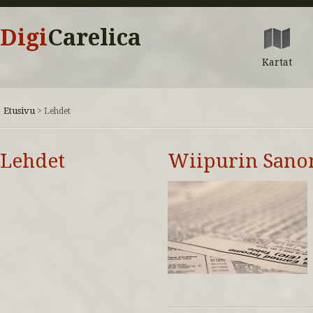
Digi
Carelica
Kartat
Etusivu
>
Lehdet
Lehdet
Wiipurin Sano