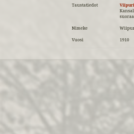
Taustatiedot
Viipur
Kansall
suoraa
Nimeke
Wiipu
Vuosi
1910