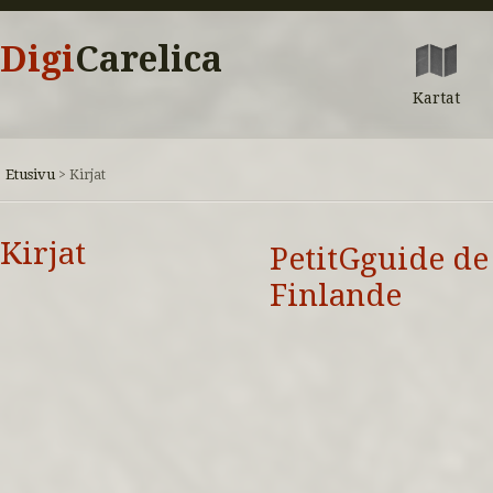
Digi
Carelica
Kartat
Etusivu
>
Kirjat
Kirjat
PetitGguide de
Finlande