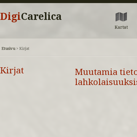
Digi
Carelica
Kartat
Etusivu
>
Kirjat
Kirjat
Muutamia tiet
lahkolaisuuksi