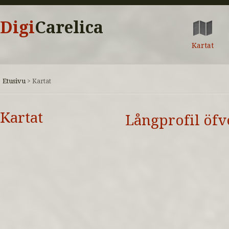
Digi
Carelica
Kartat
Etusivu
>
Kartat
Kartat
Långprofil öf