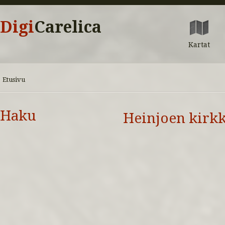
Digi
Carelica
Kartat
Etusivu
Haku
Heinjoen kirk