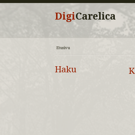
Digi
Carelica
Etusivu
Haku
K